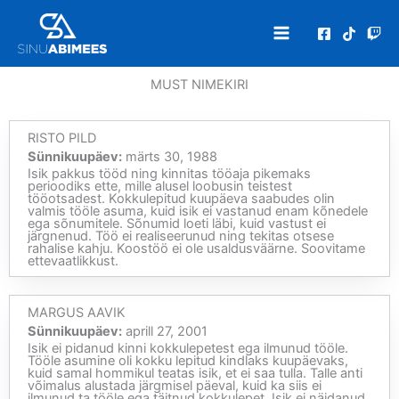
Skip
to
content
MUST NIMEKIRI
RISTO PILD
Sünnikuupäev:
märts 30, 1988
Isik pakkus tööd ning kinnitas tööaja pikemaks
perioodiks ette, mille alusel loobusin teistest
tööotsadest. Kokkulepitud kuupäeva saabudes olin
valmis tööle asuma, kuid isik ei vastanud enam kõnedele
ega sõnumitele. Sõnumid loeti läbi, kuid vastust ei
järgnenud. Töö ei realiseerunud ning tekitas otsese
rahalise kahju. Koostöö ei ole usaldusväärne. Soovitame
ettevaatlikkust.
MARGUS AAVIK
Sünnikuupäev:
aprill 27, 2001
Isik ei pidanud kinni kokkulepetest ega ilmunud tööle.
Tööle asumine oli kokku lepitud kindlaks kuupäevaks,
kuid samal hommikul teatas isik, et ei saa tulla. Talle anti
võimalus alustada järgmisel päeval, kuid ka siis ei
ilmunud ta tööle ega täitnud kokkulepet. Isik ei näidanud