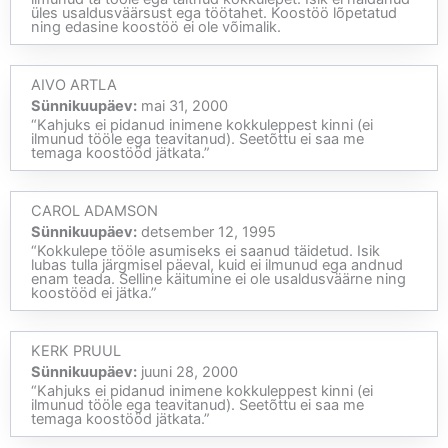
üles usaldusväärsust ega töötahet. Koostöö lõpetatud
ning edasine koostöö ei ole võimalik.
AIVO ARTLA
Sünnikuupäev:
mai 31, 2000
“Kahjuks ei pidanud inimene kokkuleppest kinni (ei
ilmunud tööle ega teavitanud). Seetõttu ei saa me
temaga koostööd jätkata.”
CAROL ADAMSON
Sünnikuupäev:
detsember 12, 1995
“Kokkulepe tööle asumiseks ei saanud täidetud. Isik
lubas tulla järgmisel päeval, kuid ei ilmunud ega andnud
enam teada. Selline käitumine ei ole usaldusväärne ning
koostööd ei jätka.”
KERK PRUUL
Sünnikuupäev:
juuni 28, 2000
“Kahjuks ei pidanud inimene kokkuleppest kinni (ei
ilmunud tööle ega teavitanud). Seetõttu ei saa me
temaga koostööd jätkata.”