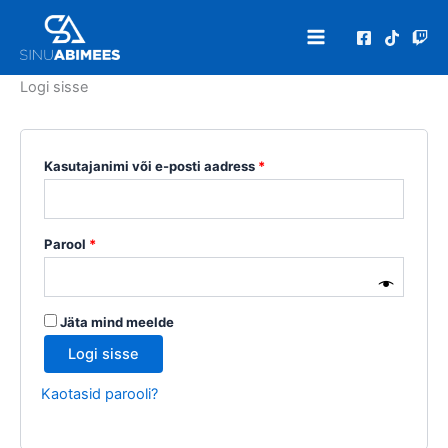
Skip
Nõutud
Nõutud
to
content
Logi sisse
Kasutajanimi või e-posti aadress
*
Parool
*
Jäta mind meelde
Logi sisse
Kaotasid parooli?