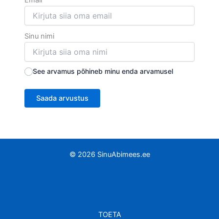
Email
Sinu nimi
See arvamus põhineb minu enda arvamusel
Saada arvustus
© 2026 SinuAbimees.ee
TOETA